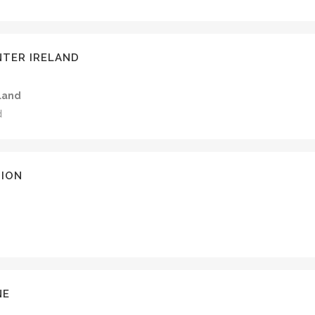
NTER IRELAND
land
d
TION
NE