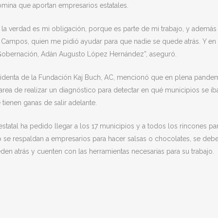
mina que aportan empresarios estatales.
la verdad es mi obligación, porque es parte de mi trabajo, y además
Campos, quien me pidió ayudar para que nadie se quede atrás. Y en 
e Gobernación, Adán Augusto López Hernández”, aseguró.
denta de la Fundación Kaj Buch, AC, mencionó que en plena pande
tarea de realizar un diagnóstico para detectar en qué municipios se ib
tienen ganas de salir adelante.
statal ha pedido llegar a los 17 municipios y a todos los rincones pa
 se respaldan a empresarios para hacer salsas o chocolates, se deb
den atrás y cuenten con las herramientas necesarias para su trabajo.