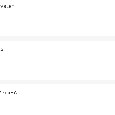
TABLET
AX
E 100MG