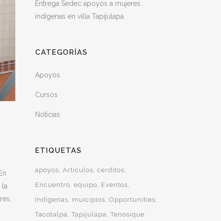
Entrega Sedec apoyos a mujeres
indígenas en villa Tapijulapa
CATEGORÍAS
Apoyos
Cursos
Noticias
ETIQUETAS
apoyos
Articulos
cerditos
En
Encuentro
equipo
Eventos
 la
res.
Indígenas
muicipios
Opportunities
Tacotalpa
Tapijulapa
Tenosique