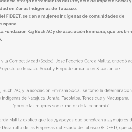
pendencia otorgó herramientas del Proyecto de Impacto Social y
dad en Zonas Indígenas de Tabasco.
 del FIDEET, se dan a mujeres indígenas de comunidades de
cuspana.
 Fundación Kaj Buch AC y de asociación Emmana, que les bri
.
o y la Competitividad (Sedec), José Federico García Mallitz, entregó a
Proyecto de Impacto Social y Empoderamiento en Situación de
 Buch, AC, y la asociación Emmana Social, se tomó la determinación
 indígenas de Nacajuca, Jonuta, Tacotalpa, Tenosique y Macuspana,
“porque las mujeres son el motor de la economía”.
arcía Mallitz explicó que los 75 apoyos que benefician a 25 mujeres d
 y Desarrollo de las Empresas del Estado de Tabasco (FIDEET), que c