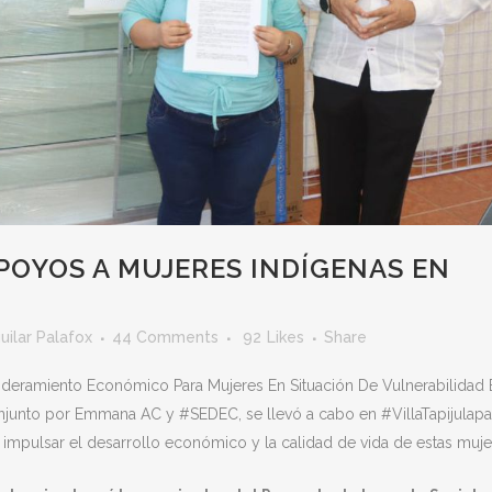
OYOS A MUJERES INDÍGENAS EN
uilar Palafox
44 Comments
92
Likes
Share
deramiento Económico Para Mujeres En Situación De Vulnerabilidad 
njunto por Emmana AC y #SEDEC, se llevó a cabo en #VillaTapijulapa
impulsar el desarrollo económico y la calidad de vida de estas muje