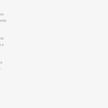
 es
esta
mia
a a
ra
e