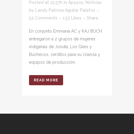
Posted at 15:57h
in
Apoyos
,
Noticias
by
Landy Patricia Aguilar Palafox
52 Comments
133
Likes
Share
En conjunto Emmana AC y KAJ BUCH
entregaron a 2 grupos de mujeres
indígenas de Jonuta, Los Giles y
Buchecos, cerditos para su crianza y
equipos de producción.
READ MORE